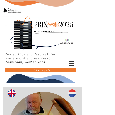
PRIX 2025
Annelie
de Man
19 - 23 November 2025
Competition and festival for
harpsichord and new music
Amsterdam, Netherlands
Prix 2025