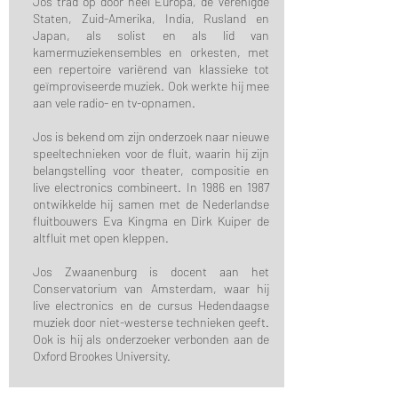
Jos trad op door heel Europa, de Verenigde
Staten, Zuid-Amerika, India, Rusland en
Japan, als solist en als lid van
kamermuziekensembles en orkesten, met
een repertoire variërend van klassieke tot
geïmproviseerde muziek. Ook werkte hij mee
aan vele radio- en tv-opnamen.
Jos is bekend om zijn onderzoek naar nieuwe
speeltechnieken voor de fluit, waarin hij zijn
belangstelling voor theater, compositie en
live electronics combineert. In 1986 en 1987
ontwikkelde hij samen met de Nederlandse
fluitbouwers Eva Kingma en Dirk Kuiper de
altfluit met open kleppen.
Jos Zwaanenburg is docent aan het
Conservatorium van Amsterdam, waar hij
live electronics en de cursus Hedendaagse
muziek door niet-westerse technieken geeft.
Ook is hij als onderzoeker verbonden aan de
Oxford Brookes University.