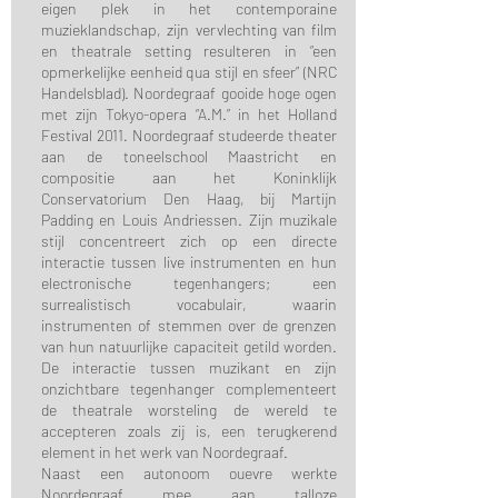
eigen plek in het contemporaine
muzieklandschap, zijn vervlechting van film
en theatrale setting resulteren in “een
opmerkelijke eenheid qua stijl en sfeer” (NRC
Handelsblad). Noordegraaf gooide hoge ogen
met zijn Tokyo-opera “A.M.” in het Holland
Festival 2011. Noordegraaf studeerde theater
aan de toneelschool Maastricht en
compositie aan het Koninklijk
Conservatorium Den Haag, bij Martijn
Padding en Louis Andriessen. Zijn muzikale
stijl concentreert zich op een directe
interactie tussen live instrumenten en hun
electronische tegenhangers; een
surrealistisch vocabulair, waarin
instrumenten of stemmen over de grenzen
van hun natuurlijke capaciteit getild worden.
De interactie tussen muzikant en zijn
onzichtbare tegenhanger complementeert
de theatrale worsteling de wereld te
accepteren zoals zij is, een terugkerend
element in het werk van Noordegraaf.
Naast een autonoom ouevre werkte
Noordegraaf mee aan talloze