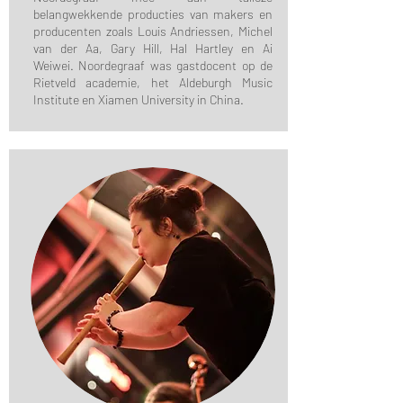
belangwekkende producties van makers en
producenten zoals Louis Andriessen, Michel
van der Aa, Gary Hill, Hal Hartley en Ai
Weiwei. Noordegraaf was gastdocent op de
Rietveld academie, het Aldeburgh Music
Institute en Xiamen University in China.