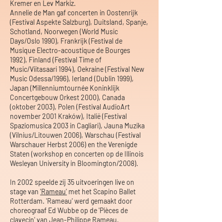
Kremer en Lev Markiz.
Annelie de Man gaf concerten in Oostenrijk
(Festival Aspekte Salzburg), Duitsland, Spanje,
Schotland, Noorwegen (World Music
Days/Oslo 1990), Frankrijk (Festival de
Musique Electro-acoustique de Bourges
1992), Finland (Festival Time of
Music/Viitasaari 1994), Oekraine (Festival New
Music Odessa/1996), Ierland (Dublin 1999),
Japan (Millenniumtournée Koninklijk
Concertgebouw Orkest 2000), Canada
(oktober 2003), Polen (Festival AudioArt
november 2001 Kraków), Italië (Festival
Spaziomusica 2003 in Cagliari), Jauna Muzika
(Vilnius/Litouwen 2006), Warschau (Festival
Warschauer Herbst 2006) en the Verenigde
Staten (workshop en concerten op de Illinois
Wesleyan University in Bloomington/2008).
In 2002 speelde zij 35 uitvoeringen live on
stage van
'Rameau'
met het Scapino Ballet
Rotterdam. 'Rameau' werd gemaakt door
choreograaf Ed Wubbe op de 'Pièces de
clavecin' van Jean-Philippe Rameau.