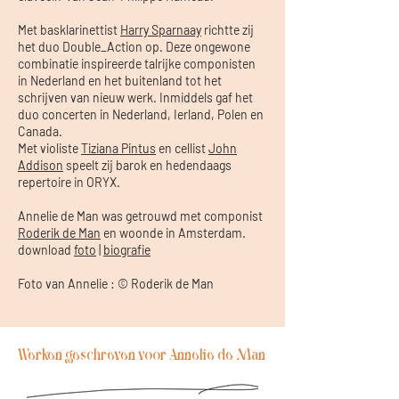
Met basklarinettist
Harry Sparnaay
richtte zij
het duo Double_Action op. Deze ongewone
combinatie inspireerde talrijke componisten
in Nederland en het buitenland tot het
schrijven van nieuw werk. Inmiddels gaf het
duo concerten in Nederland, Ierland, Polen en
Canada.
Met violiste
Tiziana Pintus
en cellist
John
Addison
speelt zij barok en hedendaags
repertoire in ORYX.
Annelie de Man was getrouwd met componist
Roderik de Man
en woonde in Amsterdam.
download
foto
|
biografie
Foto van Annelie : © Roderik de Man
Werken geschreven voor Annelie de Man