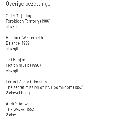
Overige bezettingen
Chiel Meijering
Forbidden Territory (1986)
clav/fl
Reinhold Westerheide
Balance (1989)
clav/git
Ted Ponjee
Fiction music (1990)
clav/git
Lárus Hálldor Grimsson
The secret mission of Mr. BoomBoom (1993)
2 clav/el.basgit
André Douw
The Waves (1993)
2 clav