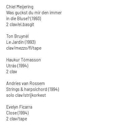
Chiel Meijering
Was guckst du mir den immer
in die Bluse? (1993)
2 clav/el.basgit
Ton Bruynèl
Le Jardin (1993)
clav/mezzo/fl/tape
Haukur Tómasson
Utrás (1994)
2 clav
Andries van Rossem
Strings & harpsichord (1994)
solo clav/strijkorkest
Evelyn Ficarra
Close (1994)
2 clav/tape