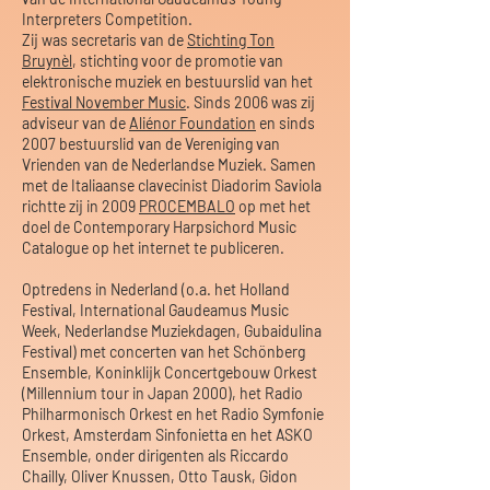
Interpreters Competition.
Zij was secretaris van de
Stichting Ton
Bruynèl
, stichting voor de promotie van
elektronische muziek en bestuurslid van het
Festival November Music
. Sinds 2006 was zij
adviseur van de
Aliénor Foundation
en sinds
2007 bestuurslid van de Vereniging van
Vrienden van de Nederlandse Muziek. Samen
met de Italiaanse clavecinist Diadorim Saviola
richtte zij in 2009
PROCEMBALO
op met het
doel de Contemporary Harpsichord Music
Catalogue op het internet te publiceren.
Optredens in Nederland (o.a. het Holland
Festival, International Gaudeamus Music
Week, Nederlandse Muziekdagen, Gubaidulina
Festival) met concerten van het Schönberg
Ensemble, Koninklijk Concertgebouw Orkest
(Millennium tour in Japan 2000), het Radio
Philharmonisch Orkest en het Radio Symfonie
Orkest, Amsterdam Sinfonietta en het ASKO
Ensemble, onder dirigenten als Riccardo
Chailly, Oliver Knussen, Otto Tausk, Gidon