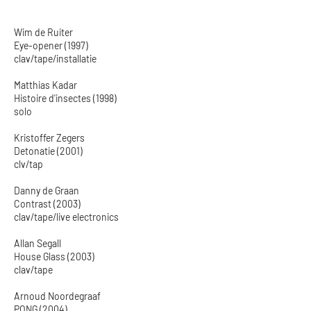
Wim de Ruiter
Eye-opener (1997)
clav/tape/installatie
Matthias Kadar
Histoire d'insectes (1998)
solo
Kristoffer Zegers
Detonatie (2001)
clv/tap
Danny de Graan
Contrast (2003)
clav/tape/live electronics
Allan Segall
House Glass (2003)
clav/tape
Arnoud Noordegraaf
PONG (2004)