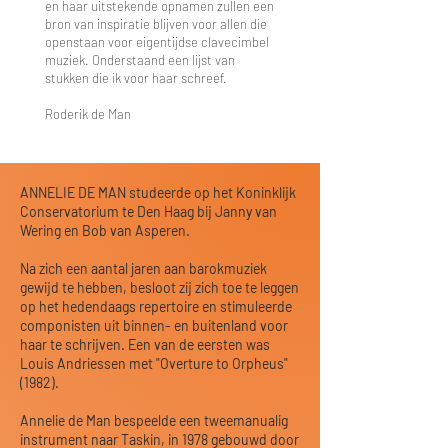
en haar uitstekende opnamen zullen een
bron van inspiratie blijven voor allen die
openstaan voor eigentijdse clavecimbel
muziek. Onderstaand een lijst van
stukken die ik voor haar schreef.
Roderik de Man
ANNELIE DE MAN studeerde op het Koninklijk
Conservatorium te Den Haag bij Janny van
Wering en Bob van Asperen.
Na zich een aantal jaren aan barokmuziek
gewijd te hebben, besloot zij zich toe te leggen
op het hedendaags repertoire en stimuleerde
componisten uit binnen- en buitenland voor
haar te schrijven. Een van de eersten was
Louis Andriessen met "Overture to Orpheus"
(1982).
Annelie de Man bespeelde een tweemanualig
instrument naar Taskin, in 1978 gebouwd door